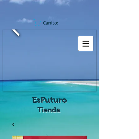
Carrito:
EsFuturo
Tienda