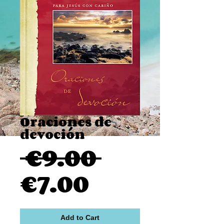
Oraciones de
devoción
Regular
 €9.00 
Sale
Price
€7.00
Price
Add to Cart