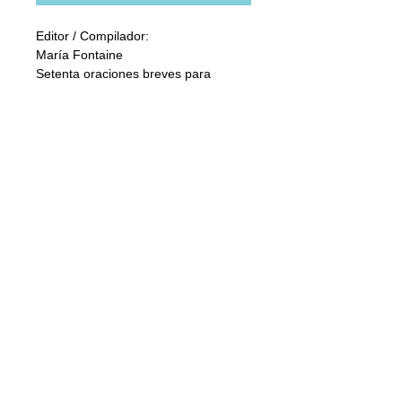
Editor / Compilador:
María Fontaine
Setenta oraciones breves para 
expresar agradecimiento y adoración 
al Creador del universo, Dios 
todopoderoso.
Pueden utilizarse como trampolín 
para henchir el corazón de alabanza 
y devoción.
Details
Extensión
74 páginas
Formato
15 x 15 cm
Encuadernación
En cartoné