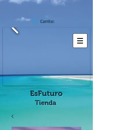
Carrito:
EsFuturo
Tienda