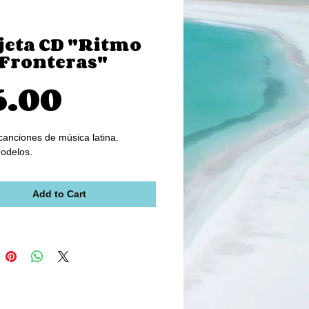
jeta CD "Ritmo
 Fronteras"
Price
6.00
anciones de música latina.
odelos.
Add to Cart