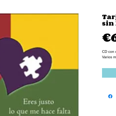
Tar
sin
€
CD con c
Varios m