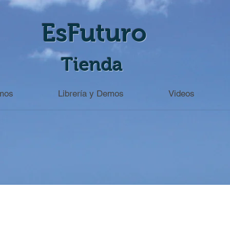
EsFuturo
Tienda
mos
Librería y Demos
Videos