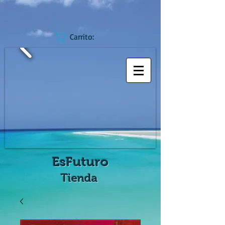
Carrito:
EsFuturo
Tienda